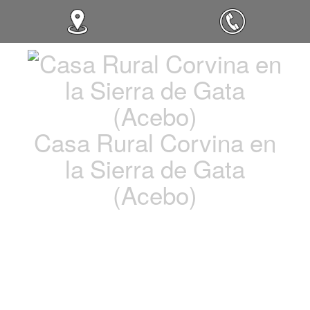
Casa Rural Corvina en
la Sierra de Gata
(Acebo)